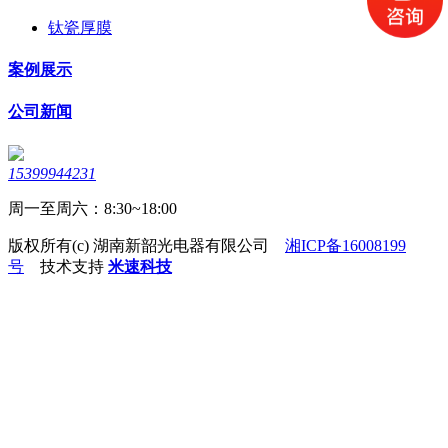
钛瓷厚膜
案例展示
公司新闻
15399944231
周一至周六：8:30~18:00
版权所有(c) 湖南新韶光电器有限公司
湘ICP备16008199
号
技术支持
米速科技